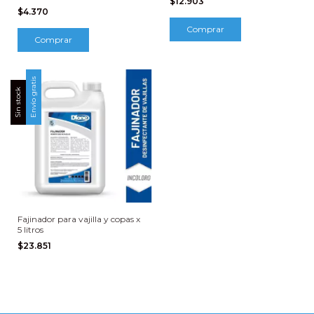
$12.903
$4.370
Comprar
Comprar
Envío gratis
Sin stock
Fajinador para vajilla y copas x
5 litros
$23.851