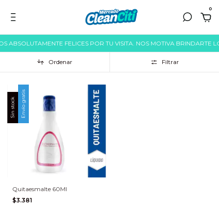
0
MOS ABSOLUTAMENTE FELICES POR TU VISITA. NOS MOTIVA BRINDARTE 
Ordenar
Filtrar
Envío gratis
Sin stock
Quitaesmalte 60Ml
$3.381