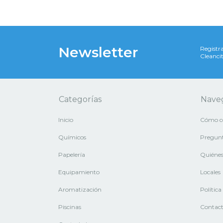
Newsletter
Registra
Cleancit
Categorías
Nave
Inicio
Cómo c
Químicos
Pregunt
Papelería
Quiéne
Equipamiento
Locales
Aromatización
Polític
Piscinas
Contac