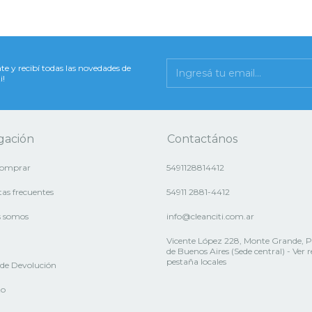
te y recibí todas las novedades de
i!
gación
Contactános
omprar
5491128814412
as frecuentes
54911 2881-4412
s somos
info@cleanciti.com.ar
Vicente López 228, Monte Grande, P
de Buenos Aires (Sede central) - Ver 
pestaña locales
a de Devolución
to