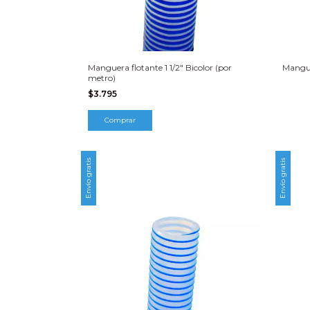
Manguera flotante 1 1/2″ Bicolor (por
Mangue
metro)
$3.795
Envío gratis
Envío gratis