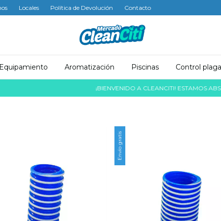
mos
Locales
Política de Devolución
Contacto
Equipamiento
Aromatización
Piscinas
Control plag
¡BIENVENIDO A CLEANCITI! ESTAMOS ABSOLUTAM
Envío gratis