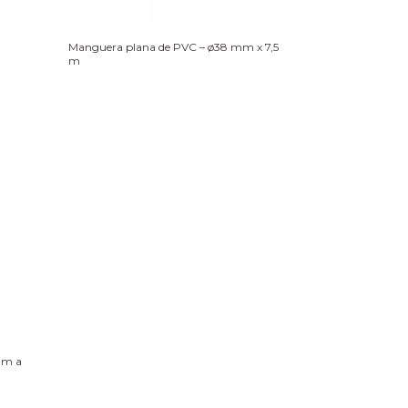
Manguera plana de PVC – ø38 mm x 7,5
m
mm a