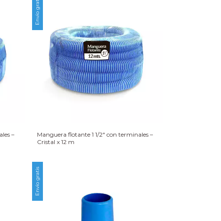
Envío gratis
les –
Manguera flotante 1 1/2″ con terminales –
Cristal x 12 m
Envío gratis