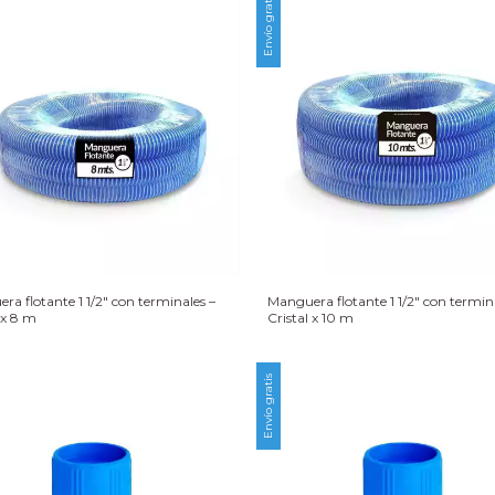
Envío gratis
ra flotante 1 1/2″ con terminales –
Manguera flotante 1 1/2″ con termina
 x 8 m
Cristal x 10 m
Envío gratis