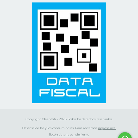
Copyright CleanCiti - 2026. Todos los derechos reservados.
Defensa de las y los consumidores. Para reclamos
ingresá acá.
Botón de arrepentimiento