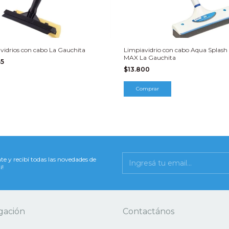
vidrios con cabo La Gauchita
Limpiavidrio con cabo Aqua Splash
MAX La Gauchita
65
$13.800
te y recibí todas las novedades de
i!
gación
Contactános