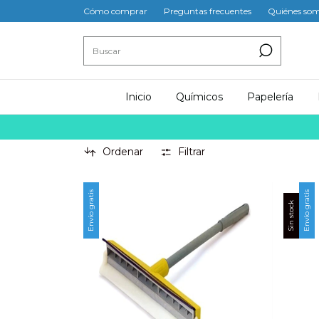
Cómo comprar
Preguntas frecuentes
Quiénes so
Inicio
Químicos
Papelería
Ordenar
Filtrar
Envío gratis
Envío gratis
Sin stock