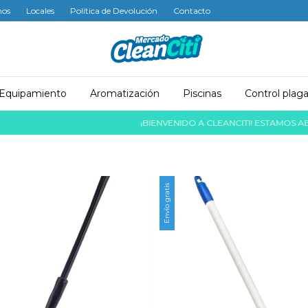
mos
Locales
Política de Devolución
Contacto
Equipamiento
Aromatización
Piscinas
Control plag
¡BIENVENIDO A CLEANCITI! ESTAMOS ABSOLU
Envío gratis