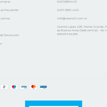
omprar
5491128814412
as frecuentes
54911 2881-4412
s somos
info@cleanciti.com.ar
Vicente López 228, Monte Grande, P
de Buenos Aires (Sede central) - Ver 
pestaña locales
a de Devolución
to