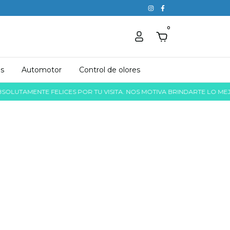
0
as
Automotor
Control de olores
TAMENTE FELICES POR TU VISITA. NOS MOTIVA BRINDARTE LO MEJOR, 