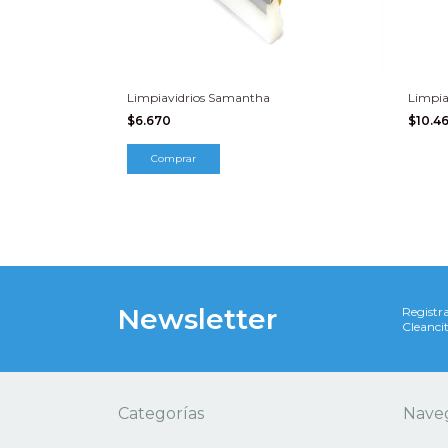
Limpiavidrios Samantha
Limpia
$6.670
$10.4
Newsletter
Registra
Cleancit
Categorías
Nave