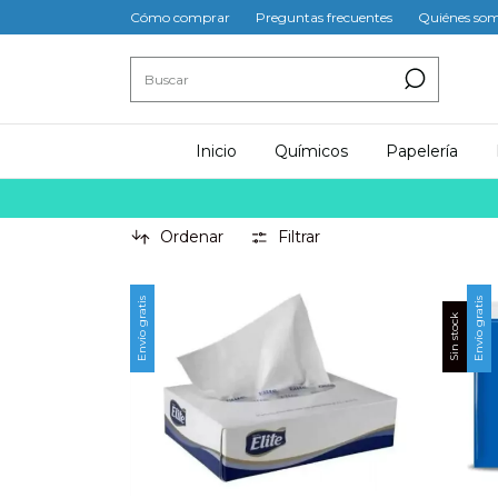
Cómo comprar
Preguntas frecuentes
Quiénes so
Inicio
Químicos
Papelería
Ordenar
Filtrar
Envío gratis
Envío gratis
Sin stock