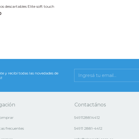
s descartables Elite soft touch
00
te y recibí todas las novedades de
i!
gación
Contactános
omprar
5491128814412
as frecuentes
54911 2881-4412