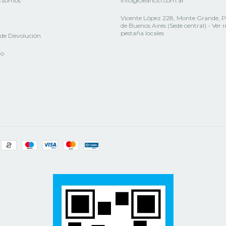
s somos
info@cleanciti.com.ar
Vicente López 228, Monte Grande, P
de Buenos Aires (Sede central) - Ver 
pestaña locales
a de Devolución
to