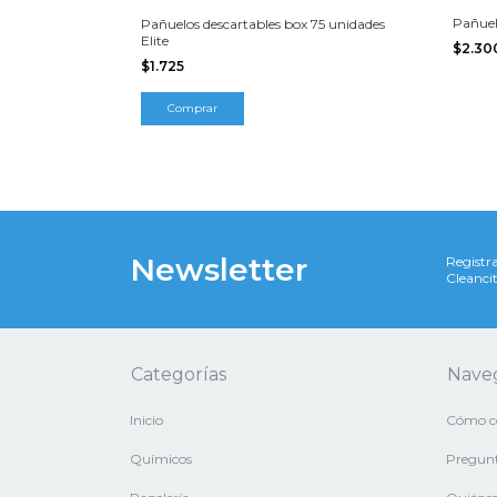
Pañuelo
Pañuelos descartables box 75 unidades
Elite
$2.3
$1.725
Newsletter
Registra
Cleancit
Categorías
Nave
Inicio
Cómo c
Químicos
Pregunt