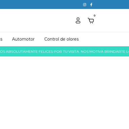
0
as
Automotor
Control de olores
BSOLUTAMENTE FELICES POR TU VISITA. NOS MOTIVA BRINDARTE LO ME