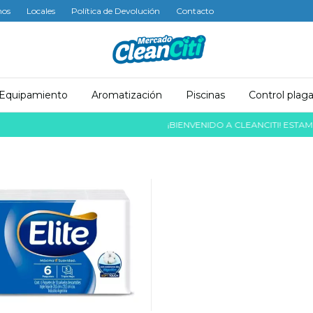
mos
Locales
Política de Devolución
Contacto
Equipamiento
Aromatización
Piscinas
Control plag
¡BIENVENIDO A CLEANCITI! ESTAMOS A