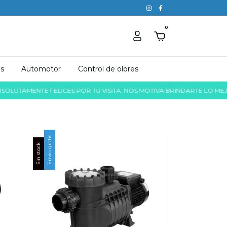
0
as
Automotor
Control de olores
MENTE FELICES POR TU VISITA. NOS MOTIVA BRINDARTE LO MEJOR, UN
Envío gratis
Sin stock