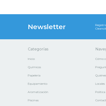
Newsletter
Registra
Cleancit
Categorías
Nave
Inicio
Cómo c
Químicos
Pregunt
Papelería
Quiéne
Equipamiento
Locales
Aromatización
Polític
Piscinas
Contac