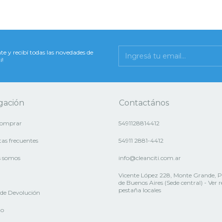
te y recibí todas las novedades de
i!
gación
Contactános
omprar
5491128814412
as frecuentes
54911 2881-4412
s somos
info@cleanciti.com.ar
Vicente López 228, Monte Grande, P
de Buenos Aires (Sede central) - Ver 
pestaña locales
a de Devolución
to