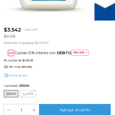
$3.542
-
42
%
OFF
$6.118
Precio sin impuestos
$2.927,27
Cuotas SIN interés con
DÉBITO
18
cuotas de
$465,18
Ver más detalles
Envío gratis
Cantidad:
250ml
250ml
5 Litros