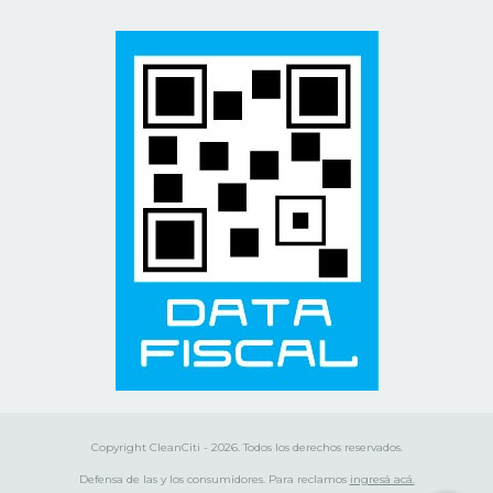
Copyright CleanCiti - 2026. Todos los derechos reservados.
Defensa de las y los consumidores. Para reclamos
ingresá acá.