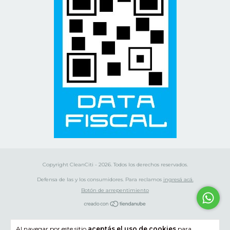
Copyright CleanCiti - 2026. Todos los derechos reservados.
Defensa de las y los consumidores. Para reclamos
ingresá acá.
Botón de arrepentimiento
Al navegar por este sitio
aceptás el uso de cookies
para