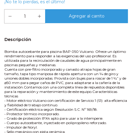
¡No te lo pierdas, es el último!
Descripción
Bomba autocebante para piscina BAP 050 Vulcano. Ofrece un óptimo
rendimiento para responder a las exigencias del uso profesional. Es
utilizada para la recirculación de caudales de agua principalmente en
piscinas pequeñas y medianas.
Cuenta con pre-filtro incorporado y canasto atrapa hojas de gran
tamaño, tapa tipo mariposa de rápida apertura con un ¼ de giro y
uniones dobles incorporadas. Provista con bujes para roscar de 1 ½” y de
ø50 mm para pegar caños de PVC, para adaptarse a la cañería de la
instalación.Contamos con una completa línea de repuestos disponibles
para la reparación y mantenimiento de este equipo.Características
técnicas
• Motor eléctrico Vulcano con certificación de Servicio 1 (S1): alta eficiencia
y fiabilidad de trabajo continuo.
• Certificación eléctrica según Resolución S.C. Nº 169/18.
• Protector térmico incorporado.
• Grado de protección IPX4 apto para usar a la intemperie.
• Cuerpo autocebante, inyectado en polipropileno reforzado.
• Impulsor de Noryl.
• Sello mecánico con pista cerámica.